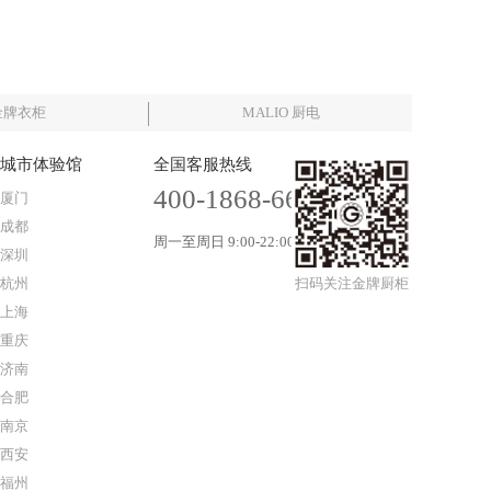
金牌衣柜
MALIO 厨电
城市体验馆
全国客服热线
400-1868-666
厦门
成都
周一至周日 9:00-22:00
深圳
杭州
扫码关注金牌厨柜
上海
重庆
济南
合肥
南京
西安
福州