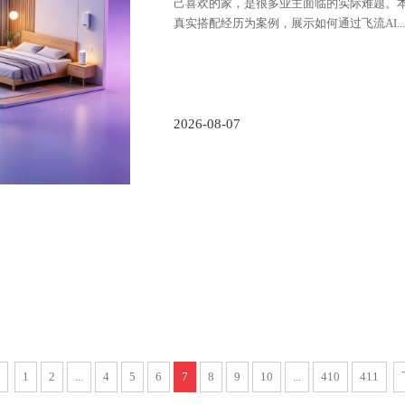
己喜欢的家，是很多业主面临的实际难题。
真实搭配经历为案例，展示如何通过飞流AI...
2026-08-07
1
2
...
4
5
6
7
8
9
10
...
410
411