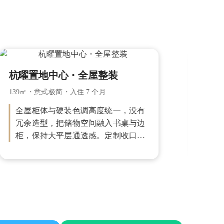
杭曜置地中心・全屋整装
杭州
139㎡・意式极简・入住 7 个月
100
全屋柜体与硬装色调高度统一，没有
洗 
冗余造型，把储物空间融入书桌与边
搭配
柜，保持大平层通透感。定制收口平
纳。
整顺滑，兼顾开阔视觉与居家收纳，
滑，
完工实景超出预期。
打理