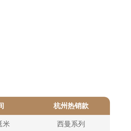
间
杭州热销款
/延⽶
⻄曼系列