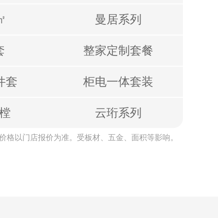
/㎡
曼居系列
套
整家定制套餐
元件套
柜电⼀体套装
0/樘
云珩系列
际价格以⻔店报价为准。受板材、五⾦、⾯积等影响。