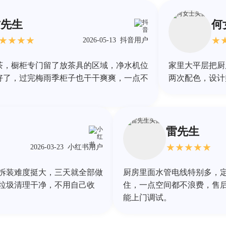
方先生
何
★
★
★
★
★
2026-05-13
抖音用户
茶，橱柜专门留了放茶具的区域，净水机位
家里大平层把厨
好了，过完梅雨季柜子也干干爽爽，一点不
两次配色，设计
雷先生
★
★
★
★
★
2026-03-23
小红书用户
拆装难度挺大，三天就全部做
厨房里面水管电线特别多，
垃圾清理干净，不用自己收
住，一点空间都不浪费，售
能上门调试。