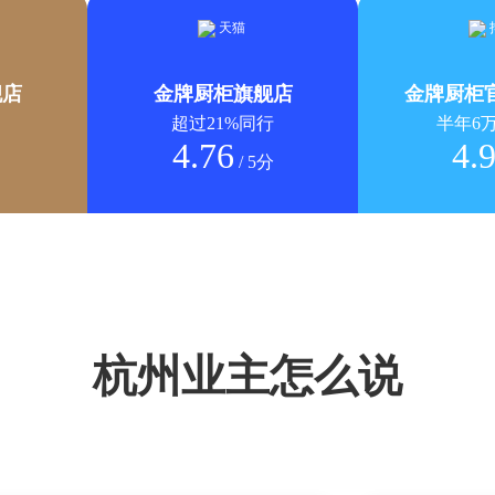
舰店
金牌厨柜旗舰店
金牌厨柜
超过21%同行
半年6
4.76
4.
/ 5分
杭州业主怎么说