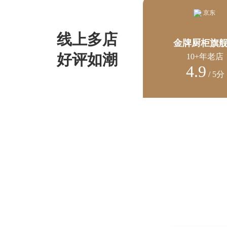
线上多店
金牌厨柜旗
好评如潮
10+年老店
4.9
/ 5分