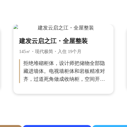
建发云启之江・全屋整装
145㎡・现代极简・入住 19个月
拒绝堆砌柜体，设计师把储物全部隐
藏进墙体。电视墙柜体和岩板精准对
齐，过道死角做成收纳柜，空间开阔
不拥挤。安装对缝工整，做到极简外
观，居家整洁不杂乱。