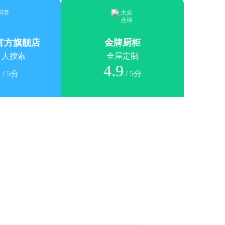
官方旗舰店
金牌厨柜
万人搜索
全屋定制
9
4.9
/ 5分
/ 5分