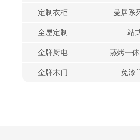
定制⾐柜
曼居系列
全屋定制
⼀站
⾦牌厨电
蒸烤⼀体
⾦牌⽊⻔
免漆门