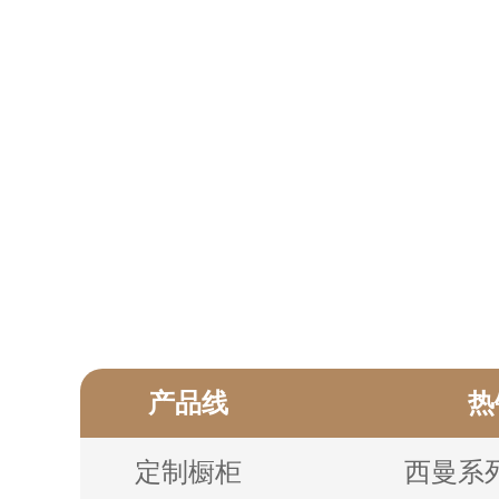
产品线
热
定制橱柜
⻄曼系列