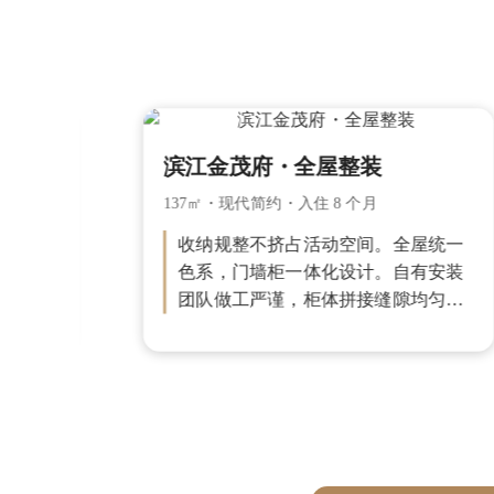
滨江金茂府・全屋整装
137㎡・现代简约・入住 8 个月
，厨柜
收纳规整不挤占活动空间。全屋统一
保，从
色系，门墙柜一体化设计。自有安装
安装缝
团队做工严谨，柜体拼接缝隙均匀，
落地效
整屋落地效果和设计方案高度一致。