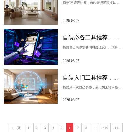
摘要"不请设计师，自己能把家装好吗？"这是每一个考虑自装的业主都会问的问题。本文通过三位不同背景的自装用户真实案例，展示飞流AI的自由DIY布局功能如何让零设计...
2026-08-07
自装必备工具推荐：设计预算采购一站式
摘要自己装修需要同时处理设计、预算和采购三件事，每一件事都对应着不同的工具和决策方式。如果这三件事在不同的平台上各自为政，自装用户很容易陷入信息割裂和重复劳动的...
2026-08-07
自装入门工具推荐：零基础装修三步走
摘要第一次自己装修，最大的困难不是"不会做"，而是"不知道从哪里开始"。户型图怎么拿到、方案找谁设计、预算怎么估、材料在哪买——这些问题在自装流程中环环相扣，缺...
2026-08-07
上一页
1
2
3
4
5
6
7
8
...
410
411