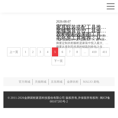
品牌资讯
中国爱厨日
装修攻略
2026-08-07
2026-08-07
家具软装搭配工具推荐：飞流AI方案+商城同款
2026-08-07
装修预算管控工具推荐：飞流AI细化报价防超支
2026-08-07
衣柜橱柜效果图工具推荐：飞流AI实拍对比
摘要家具软装搭配最容易出现的三大翻车场景：颜色搭在一起显乱、尺寸买错放不进、效果图好看实物凑一起完全不是那么回事。飞流AI通过美图质感升级让搭配效果在真实感光照...
毛坯房工具推荐：从拿房到入住全攻略
摘要装修超支不是"花钱没节制"的问题，而是你没有拿到一份足够细的报价明细。传统装修报价的颗粒度太粗——"厨卫装修X万元"这一个条目下面藏着水电、瓷砖、吊顶、橱柜...
摘要定制衣柜橱柜是家装中投入最大、容错率最低的环节之一。效果图看起来再高级，如果落地后颜色跑偏、尺寸不合、质感差距大，前面的所有期待都会变成失望。本文通过一个真...
摘要从拿到毛坯房的钥匙到拎包入住，中间需要经历收房验房、设计规划、预算编制、施工管理、验收整改等多个阶段。每个阶段都有不同的知识门槛和决策难点，对零基础业主来说...
上一页
1
2
3
4
5
6
7
8
...
410
411
下一页
官方商城
天猫商城
京东商城
金牌衣柜
MALIO 厨电
© 2011-2026金牌厨柜家居科技股份有限公司 版权所有,并保留所有权利
闽ICP备
08107285号-2