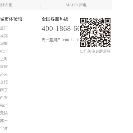
金牌衣柜
MALIO 厨电
城市体验馆
全国客服热线
400-1868-666
厦门
成都
周一至周日 9:00-22:00
深圳
杭州
扫码关注金牌厨柜
上海
重庆
济南
合肥
南京
西安
福州
无锡
苏州
宁波