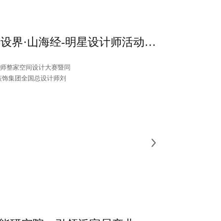
梦启山海·筑界未来 | 2024设界·山海经-明星设计师活动圆满结束
星设计师整家空间设计大赛暨同
装饰集团全国总设计师刘