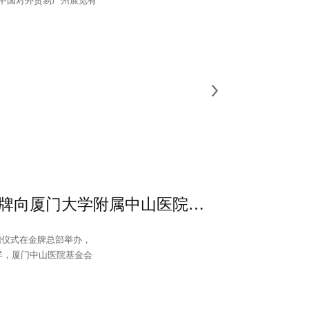
中国对外贸易广州展览有
爱心传递，暖心金牌！金牌向厦门大学附属中山医院捐赠救护车
赠仪式在金牌总部举办，
洋，厦门中山医院基金会