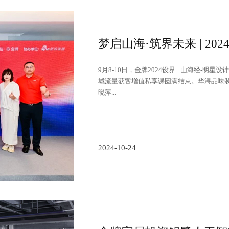
9月8-10日，金牌2024设界 · 山海经-明
城流量获客增值私享课圆满结束。华浔品味
晓萍...
2024-10-24