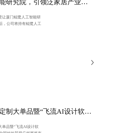
金牌家居投资鲲鹭人工智能研究院，引领泛家居产业从数字化向智能化迈进！
布受让厦门鲲鹭人工智能研
成后，公司将持有鲲鹭人工
金牌世界级豪车烤漆整家定制大单品暨“飞流AI设计软件”正式发布！
大单品暨“飞流AI设计软