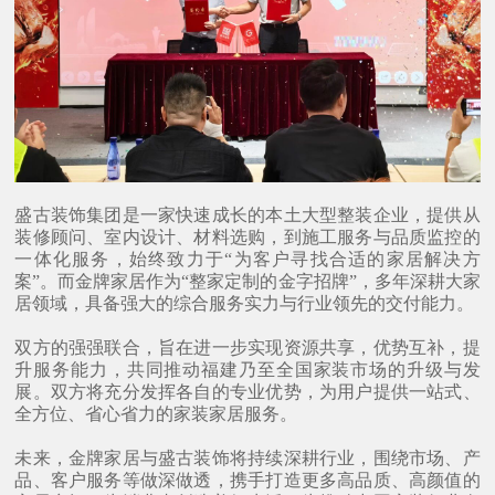
盛古装饰集团是一家快速成长的本土大型整装企业，提供从
装修顾问、室内设计、材料选购，到施工服务与品质监控的
一体化服务，始终致力于
“为客户寻找合适的家居解决方
案”。而金牌家居作为“整家定制的金字招牌”，多年深耕大家
居领域，具备强大的综合服务实力与行业领先的交付能力。
双方的强强联合，旨在进一步实现资源共享，优势互补，提
升服务能力，共同推动福建乃至全国家装市场的升级与发
展。双方将充分发挥各自的专业优势，为用户提供一站式、
全方位、省心省力的家装家居服务。
未来，金牌家居与盛古装饰将持续深耕行业，围绕市场、产
品、客户服务等做深做透，携手打造更多高品质、高颜值的